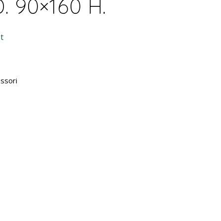
D. 90×160 H.
t
ssori