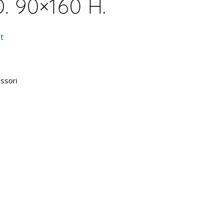
D. 90×160 H.
t
ssori