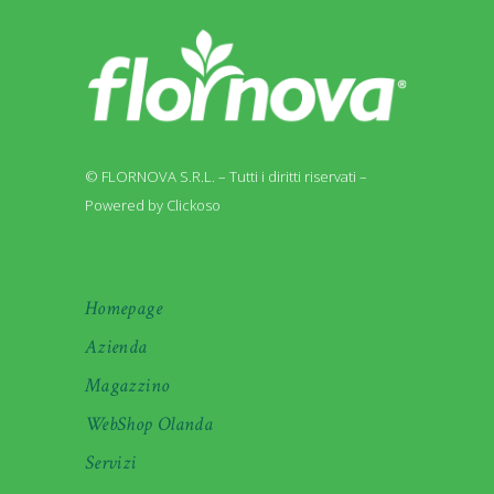
© FLORNOVA S.R.L. – Tutti i diritti riservati –
Powered by Clickoso
Homepage
Azienda
Magazzino
WebShop Olanda
Servizi