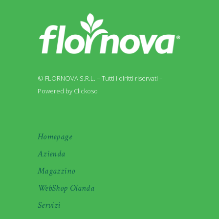
© FLORNOVA S.R.L. – Tutti i diritti riservati –
Powered by Clickoso
Homepage
Azienda
Magazzino
WebShop Olanda
Servizi