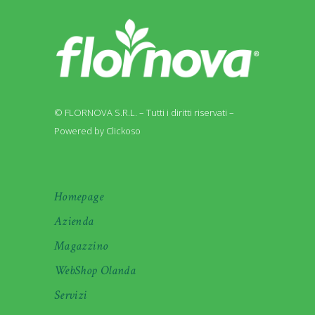
© FLORNOVA S.R.L. – Tutti i diritti riservati –
Powered by Clickoso
Homepage
Azienda
Magazzino
WebShop Olanda
Servizi