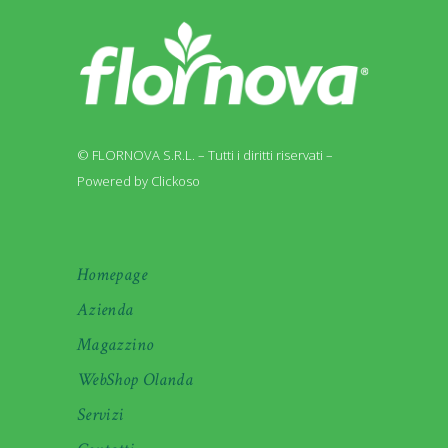
© FLORNOVA S.R.L. – Tutti i diritti riservati –
Powered by Clickoso
Homepage
Azienda
Magazzino
WebShop Olanda
Servizi