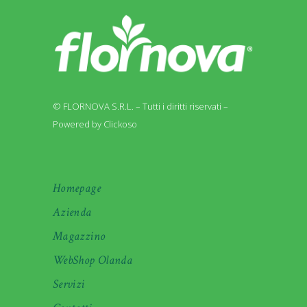
© FLORNOVA S.R.L. – Tutti i diritti riservati –
Powered by Clickoso
Homepage
Azienda
Magazzino
WebShop Olanda
Servizi