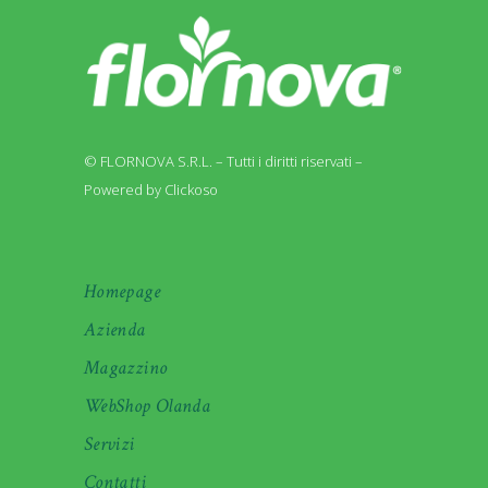
© FLORNOVA S.R.L. – Tutti i diritti riservati –
Powered by Clickoso
Homepage
Azienda
Magazzino
WebShop Olanda
Servizi
Contatti