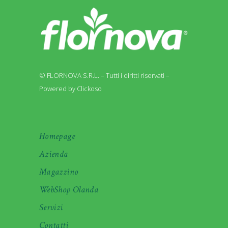
© FLORNOVA S.R.L. – Tutti i diritti riservati –
Powered by Clickoso
Homepage
Azienda
Magazzino
WebShop Olanda
Servizi
Contatti