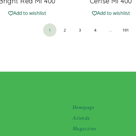
Bright Red Ml 400
Cerise Ml 400
Add to wishlist
Add to wishlist
1
2
3
4
…
191
Homepage
Azienda
Magazzino