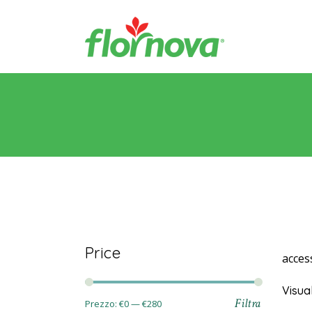
Price
acces
Visual
Filtra
Prezzo:
€0
—
€280
Prezzo
Prezzo