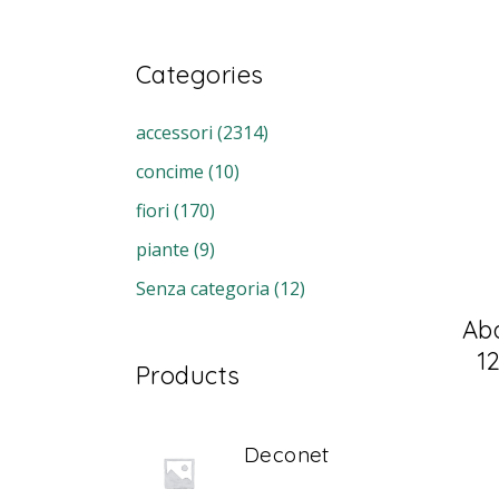
Min
Max
Categories
accessori
(2314)
concime
(10)
fiori
(170)
piante
(9)
Senza categoria
(12)
Ab
12
Products
Deconet