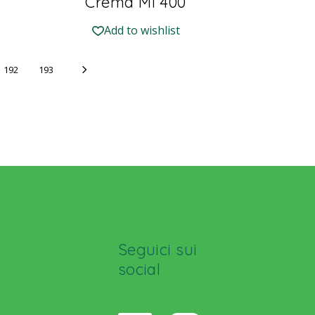
Crema Ml 400
Add to wishlist
192
193
Seguici sui
social