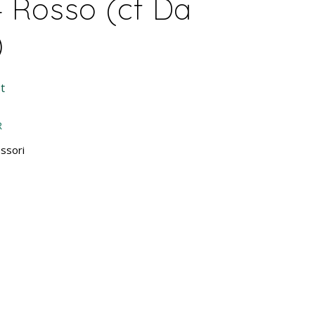
 Rosso (cf Da
)
t
R
ssori