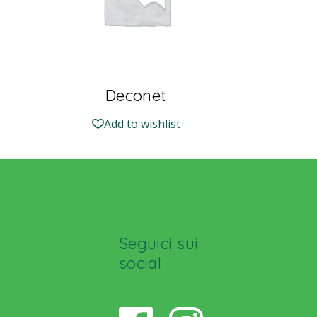
Deconet
Add to wishlist
Seguici sui
social