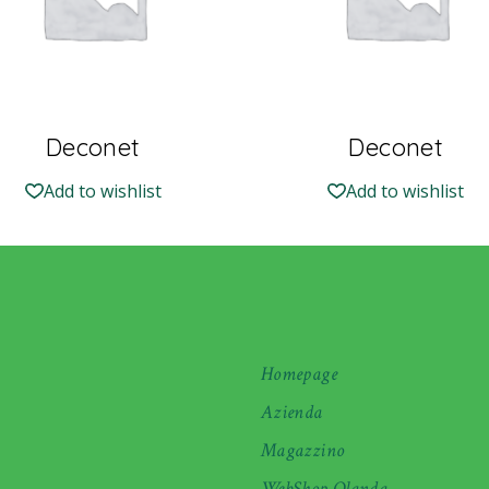
Deconet
Deconet
Add to wishlist
Add to wishlist
Homepage
Azienda
Magazzino
WebShop Olanda