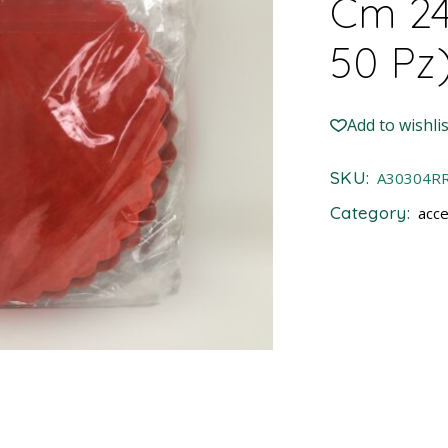
Cm 24
50 Pz
Add to wishlis
SKU:
A30304R
Category:
acce