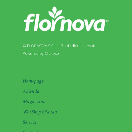
© FLORNOVA S.R.L. – Tutti i diritti riservati –
Powered by Clickoso
Homepage
Azienda
Magazzino
WebShop Olanda
Servizi