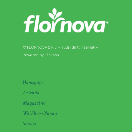
© FLORNOVA S.R.L. – Tutti i diritti riservati –
Powered by Clickoso
Homepage
Azienda
Magazzino
WebShop Olanda
Servizi