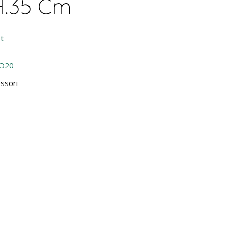
H.35 Cm
t
O20
ssori