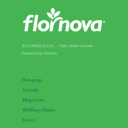
© FLORNOVA S.R.L. – Tutti i diritti riservati –
Powered by Clickoso
Homepage
Azienda
Magazzino
WebShop Olanda
Servizi