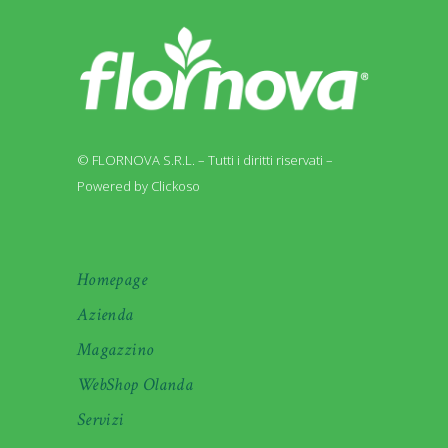
© FLORNOVA S.R.L. – Tutti i diritti riservati –
Powered by Clickoso
Homepage
Azienda
Magazzino
WebShop Olanda
Servizi