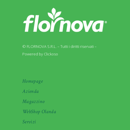
© FLORNOVA S.R.L. – Tutti i diritti riservati –
Powered by Clickoso
Homepage
Azienda
Magazzino
WebShop Olanda
Servizi