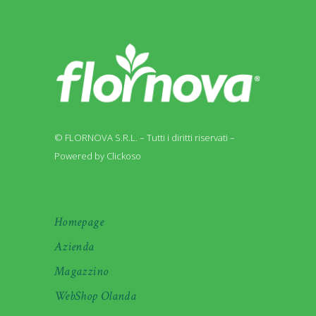
© FLORNOVA S.R.L. – Tutti i diritti riservati –
Powered by Clickoso
Homepage
Azienda
Magazzino
WebShop Olanda