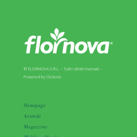
© FLORNOVA S.R.L. – Tutti i diritti riservati –
Powered by Clickoso
Homepage
Azienda
Magazzino