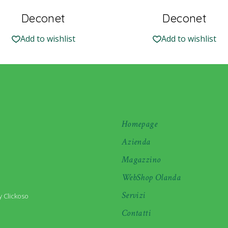
Deconet
Deconet
Add to wishlist
Add to wishlist
Homepage
Azienda
Magazzino
WebShop Olanda
Servizi
 Clickoso
Contatti