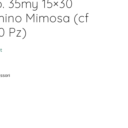
. 35my 15×30
mino Mimosa (cf
0 Pz)
t
I
ssori