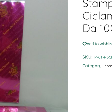
Stamp
Cicla
Da 10
Add to wishlis
SKU:
P-C14-6C
Category:
acce