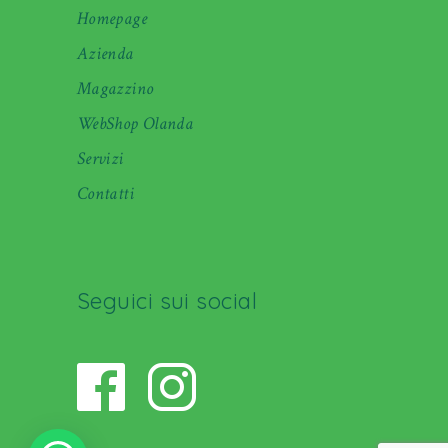
Homepage
Azienda
Magazzino
WebShop Olanda
Servizi
Contatti
Seguici sui social