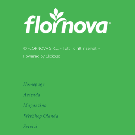
© FLORNOVA S.R.L. – Tutti i diritti riservati –
Powered by Clickoso
Homepage
Azienda
Magazzino
WebShop Olanda
Servizi