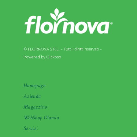
© FLORNOVA S.R.L. – Tutti i diritti riservati –
Powered by Clickoso
Homepage
Azienda
Magazzino
WebShop Olanda
Servizi