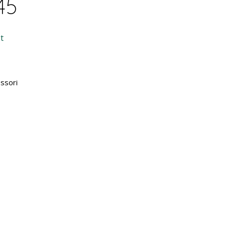
45
t
ssori