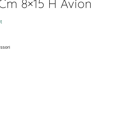
 Cm 8×15 H Avion
t
ssori