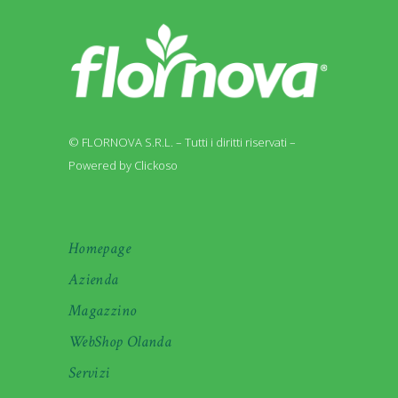
© FLORNOVA S.R.L. – Tutti i diritti riservati –
Powered by Clickoso
Homepage
Azienda
Magazzino
WebShop Olanda
Servizi