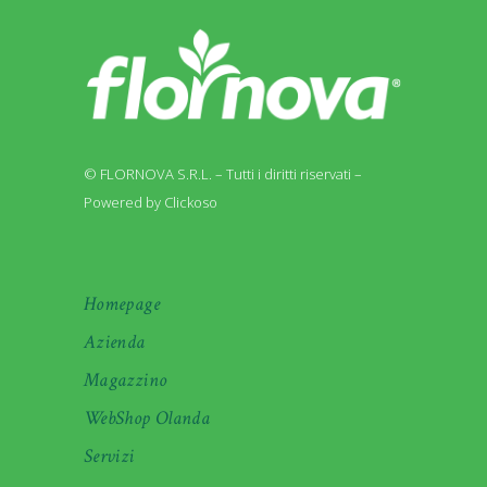
© FLORNOVA S.R.L. – Tutti i diritti riservati –
Powered by Clickoso
Homepage
Azienda
Magazzino
WebShop Olanda
Servizi