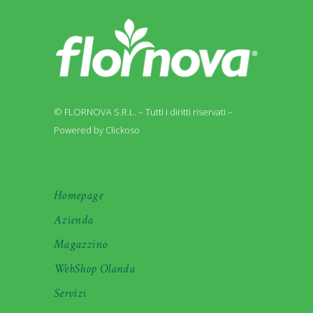
© FLORNOVA S.R.L. – Tutti i diritti riservati –
Powered by Clickoso
Homepage
Azienda
Magazzino
WebShop Olanda
Servizi