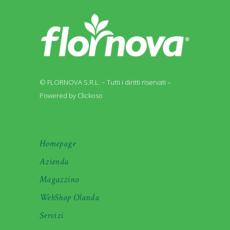
© FLORNOVA S.R.L. – Tutti i diritti riservati –
Powered by Clickoso
Homepage
Azienda
Magazzino
WebShop Olanda
Servizi