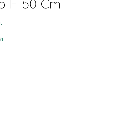
o H 50 Cm
t
51