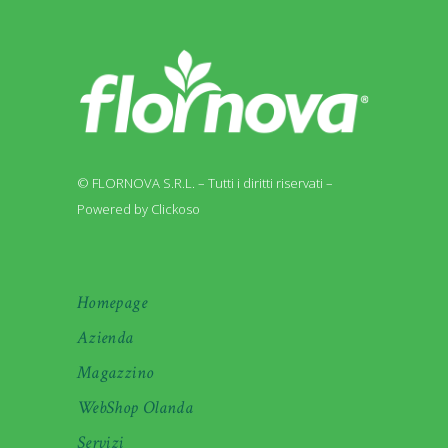
© FLORNOVA S.R.L. – Tutti i diritti riservati –
Powered by Clickoso
Homepage
Azienda
Magazzino
WebShop Olanda
Servizi