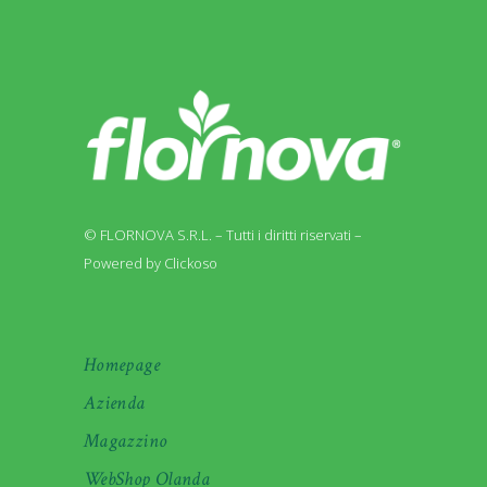
© FLORNOVA S.R.L. – Tutti i diritti riservati –
Powered by Clickoso
Homepage
Azienda
Magazzino
WebShop Olanda