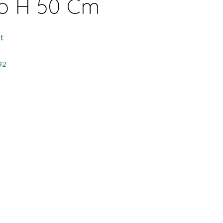
o H 50 Cm
t
92