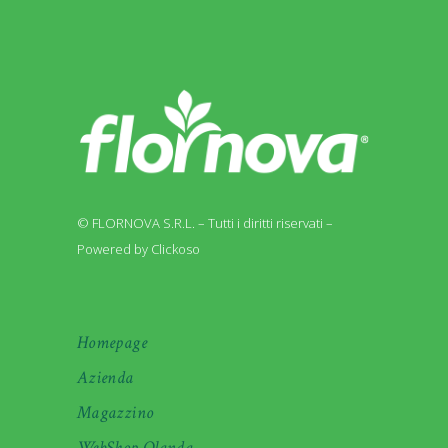
© FLORNOVA S.R.L. – Tutti i diritti riservati –
Powered by Clickoso
Homepage
Azienda
Magazzino
WebShop Olanda