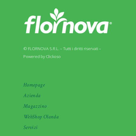
© FLORNOVA S.R.L. – Tutti i diritti riservati –
Powered by Clickoso
Homepage
Azienda
Magazzino
WebShop Olanda
Servizi