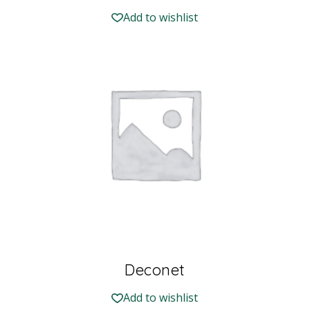
Add to wishlist
Deconet
Add to wishlist