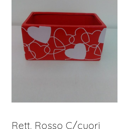
Rett. Rosso C/cuori