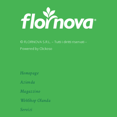
© FLORNOVA S.R.L. – Tutti i diritti riservati –
Powered by Clickoso
Homepage
Azienda
Magazzino
WebShop Olanda
Servizi