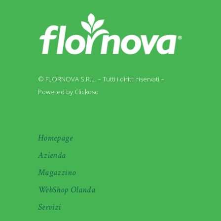
© FLORNOVA S.R.L. – Tutti i diritti riservati –
Powered by Clickoso
Homepage
Azienda
Magazzino
WebShop Olanda
Servizi