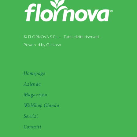
© FLORNOVA S.R.L. – Tutti i diritti riservati –
Powered by Clickoso
Homepage
Azienda
Magazzino
WebShop Olanda
Servizi
Contatti