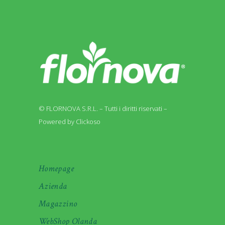
© FLORNOVA S.R.L. – Tutti i diritti riservati –
Powered by Clickoso
Homepage
Azienda
Magazzino
WebShop Olanda