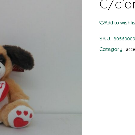
C/cio
Add to wishlis
SKU:
8056000
Category:
acce