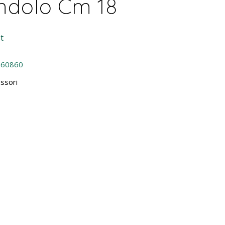
ndolo Cm 18
t
960860
ssori