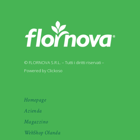
© FLORNOVA S.R.L. – Tutti i diritti riservati –
Powered by Clickoso
Homepage
Azienda
Magazzino
WebShop Olanda