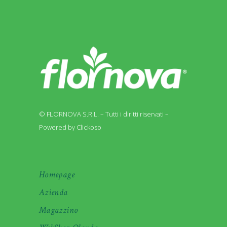
© FLORNOVA S.R.L. – Tutti i diritti riservati –
Powered by Clickoso
Homepage
Azienda
Magazzino