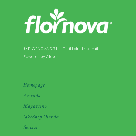
© FLORNOVA S.R.L. – Tutti i diritti riservati –
Powered by Clickoso
Homepage
Azienda
Magazzino
WebShop Olanda
Servizi