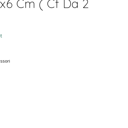
x6 Cm ( Cf Da 2
t
ssori