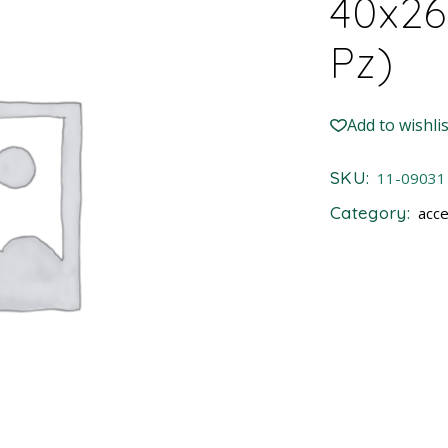
40x26
Pz)
Add to wishlis
SKU:
11-09031
Category:
acce