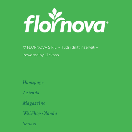
© FLORNOVA S.R.L. – Tutti i diritti riservati –
Powered by Clickoso
Homepage
Azienda
Magazzino
WebShop Olanda
Servizi