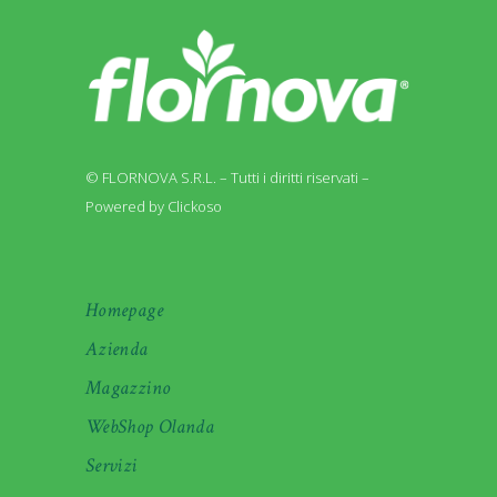
© FLORNOVA S.R.L. – Tutti i diritti riservati –
Powered by Clickoso
Homepage
Azienda
Magazzino
WebShop Olanda
Servizi