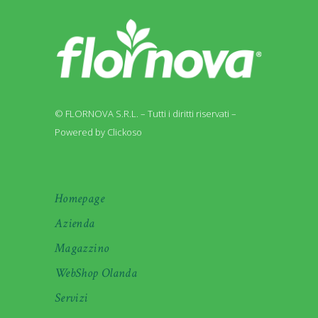
© FLORNOVA S.R.L. – Tutti i diritti riservati –
Powered by Clickoso
Homepage
Azienda
Magazzino
WebShop Olanda
Servizi