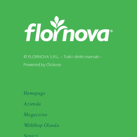
© FLORNOVA S.R.L. – Tutti i diritti riservati –
Powered by Clickoso
Homepage
Azienda
Magazzino
WebShop Olanda
Servizi