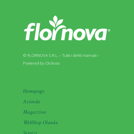
© FLORNOVA S.R.L. – Tutti i diritti riservati –
Powered by Clickoso
Homepage
Azienda
Magazzino
WebShop Olanda
Servizi